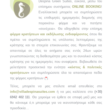
Despina Green Suites, εύκολα, μέσω του
επίσημου συστήματος
ONLINE BOOKING
!
Εναλλακτικά μπορείτε να συμπληρώσετε
τις επιθυμητές ημερομηνίες διαμονής στη
παρακάτω φόρμα και να πατήστε
«συνέχεια». Θα οδηγηθείτε στην επίσημη
φόρμα κρατήσεων και εκδήλωσης ενδιαφέροντος
όπου θα
πρέπει να συμπληρώσετε τις υπόλοιπες λεπτομέρειες της
κράτησης και τα στοιχεία επικοινωνίας σας. Φροντίζουμε να
απαντούμε σε όλες τα αιτήματα σας εντός 24ων ωρών
γνωστοποιώντας τη διαθεσιμότητα μας και το συνολικό κόστος
κράτησης για τις ημερομηνίες που αναφέρατε. Βεβαιωθείτε ότι
μελετήσατε προσεκτικά την ενότητα
«
κόστος & πολιτικές
κρατήσεων
»
και συμπληρώσατε όλα τα απαιτούμενα πεδία
της φόρμας κρατήσεων (
*
).
Τέλος, μπορείτε να μας στείλετε email απευθείας στο
info@villadespinasuites.com
ή να μας καλέσετε στο
(+30)
6942 402 111
. Θα χαρούμε να έρθετε σε επαφή μαζί μας και
θα κάνουμε ό,τι μπορούμε για να ικανοποιήσουμε κάθε σας
προσδοκία…