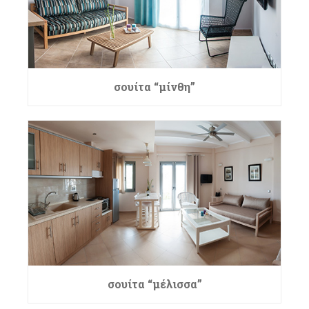
σουίτα “μίνθη”
σουίτα “μέλισσα”