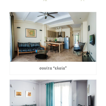
σουίτα “ελαία”